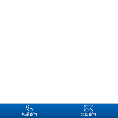
识到当我停止不前时，已被他人远远抛在了身后。
要谨记，“不因善小而不为，不因恶小而为之。”成功就是建
立在一点一滴的积累之上的。
人们也许会说，这么浅显的道理谁不知道呢？是的，我们有
聪明的头脑，我们有精密的工艺流程，我们更有浩瀚的谋略宝
典。我们什么都不缺！然而我们大多数人为何依然自怨自艾，一
事无成？当我还在为了人生未来犹豫不决、感叹命运不公之时，
别人已经义无反顾地开始了行动。他们没有华丽的梦想，更没有
不合时宜的念头，有的只是一个较单纯的信念，就是把手头较简
单的工作做好，做到无可挑剔，做到尽善尽美。无数次的重复，
千百次的磨砺，经过千锤百炼终于锻造出较为完美的习惯。习惯
决定行为，行为影响较终的结果。厚积而薄发，于不经意处而铸
就辉煌。
一个个感人至深的故事，一个个发人深省的场面。什么事情
都不会是那么一帆风顺的，人生的酸甜苦辣，种种俱全，谁都无
电话咨询
短信咨询
法逃避，作为保安人也是一样。但是那一道道坡，一道道坎，没