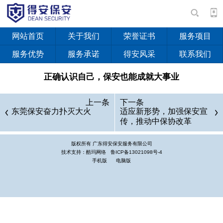
网站首页
关于我们
荣誉证书
服务项目
服务优势
服务承诺
得安风采
联系我们
正确认识自己，保安也能成就大事业
提到保安这个职业，人们常会不屑一顾。然而当我成为其中
上一条
下一条
一员，了解到他们数年如一日，一如既往地为保安事业奉献自己
东莞保安奋力扑灭大火
适应新形势，加强保安宣
传，推动中保协改革
的青春而无怨无悔的时侯，不得不对他们肃然起敬。同样作为一
名保安人，相比之下，怎能不自惭形秽？自己心里经常想的是，
版权所有 广东得安保安服务有限公司
我要做大事，觉得自己满腹经纶，岂能屈居一名小小的保安。于
技术支持：酷玛网络
鲁ICP备13021098号-4
手机版
电脑版
是自怨自艾，苍天为何如此不公，为何不给我一展才华的空间？
如此情绪造成我在刚工作时百般抵触，万种挑剔，办事打不起精
神，小事不做，大事又做不了，且又讥讽别人这也不对，那也不
对。当此顾盼自怜、浑浑噩噩之时，岁月悄然而逝。今天读到一
本保安杂志上的黄海东的事迹，恰如当头棒喝，让我警醒，才意