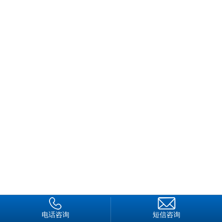
两年的保安从业经历为广大大学生践行了另一种角逐社会的生存
方式，用行动讲述着一名大学生从业后不一样的“成功”人生。这
条奔往事业的康庄大道很实在、很丰富，也很精彩……
首届保安类专业大学生
黄伟发出生于广东河源一个小乡村。2004年，他以篮球专
项的优异成绩考上广东海洋大学社会体育系。开学报到时，黄伟
发才发现自己被调剂到保安行政管理专业。据称，这是广东个保
安类专业，而他恰好成为此专业的首届大学生。当时，他和班里
二十多名同学非常惊诧：“大学里怎么会设有这个专业？这个专
业有茼途吗？”带着质疑的一群年轻人情绪非常大。后来，学校
领导跟他们解释了这个专业的前途以及就业的大好前景。很快，
黄伟发跟班里同学安定下来，带着些许憧憬和希望，成为了保安
类专业的学生。
保安行政管理专业开设有保安学、人力资源学、法学等社科
类课程，还有周期性的消防，急救等技能训练，以及擒敌拳、格
电话咨询
短信咨询
斗术等相关保安军事技能培训。经过专业学习后，黄伟发对国内