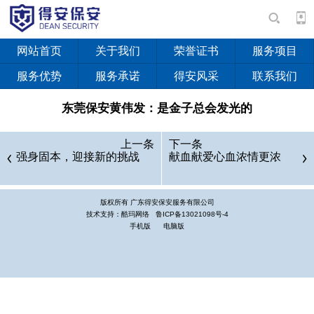
网站首页
关于我们
荣誉证书
服务项目
服务优势
服务承诺
得安风采
联系我们
东莞保安黄伟发：是金子总会发光的
个年轻的大学生，曾经也有执着的未来狂想，大学初期他梦
上一条
下一条
想闯荡世界网坛，成就与天王费德勒一般的梦幻事业；曾经他也
强身固本，迎接新的挑战
献血献爱心血浓情更浓
有实际的人生规划，计划毕业后成为一名体育教师，甚至教师资
格证已经斩获在手。但一次偶然的到中山市保安服务总公司实
版权所有 广东得安保安服务有限公司
习、体验了该公司的规模他管理，多元化发展以及企业文化后，
技术支持：酷玛网络
鲁ICP备13021098号-4
手机版
电脑版
却较终选择了从事保安工作，他就是中山市保安服务总公司保安
支队副中队长黄伟发。
在当下社会各阶层人心中，当保安不算是一个体面的选择，
何况是曾经被誉为天之骄子的大学生？大学生从事保安工作往往
被认为是大材小用，所谓“高学历低就业”。然而，黄伟发却用他