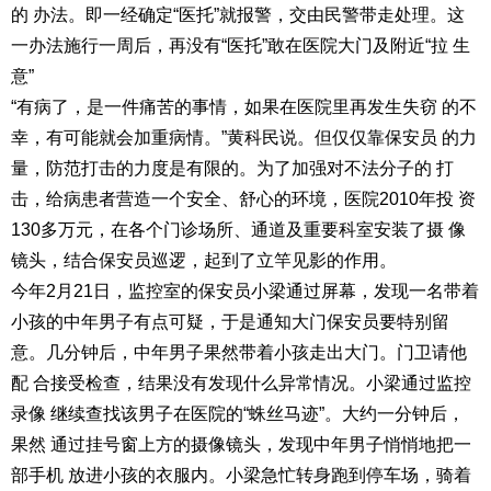
的 办法。即一经确定“医托”就报警，交由民警带走处理。这
一办法施行一周后，再没有“医托”敢在医院大门及附近“拉 生
意”
“有病了，是一件痛苦的事情，如果在医院里再发生失窃 的不
幸，有可能就会加重病情。”黄科民说。但仅仅靠保安员 的力
量，防范打击的力度是有限的。为了加强对不法分子的 打
击，给病患者营造一个安全、舒心的环境，医院2010年投 资
130多万元，在各个门诊场所、通道及重要科室安装了摄 像
镜头，结合保安员巡逻，起到了立竿见影的作用。
今年2月21日，监控室的保安员小梁通过屏幕，发现一名带着
小孩的中年男子有点可疑，于是通知大门保安员要特别留
意。几分钟后，中年男子果然带着小孩走出大门。门卫请他
配 合接受检查，结果没有发现什么异常情况。小梁通过监控
录像 继续查找该男子在医院的“蛛丝马迹”。大约一分钟后，
果然 通过挂号窗上方的摄像镜头，发现中年男子悄悄地把一
部手机 放进小孩的衣服内。小梁急忙转身跑到停车场，骑着