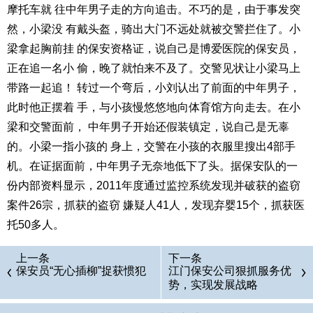
摩托车就 往中年男子走的方向追击。不巧的是，由于事发突
然，小梁没 有戴头盔，骑出大门不远处就被交警拦住了。小
梁拿起胸前挂 的保安资格证，说自己是博爱医院的保安员，
正在追一名小 偷，晚了就怕来不及了。交警见状让小梁马上
带路一起追！ 转过一个弯后，小刘认出了前面的中年男子，
此时他正摆着 手，与小孩慢悠悠地向体育馆方向走去。在小
梁和交警面前， 中年男子开始还假装镇定，说自己是无辜
的。小梁一指小孩的 身上，交警在小孩的衣服里搜出4部手
机。在证据面前，中年男子无奈地低下了头。据保安队的一
份内部资料显示，2011年度通过监控系统发现并破获的盗窃
案件26宗，抓获的盗窃 嫌疑人41人，发现弃婴15个，抓获医
托50多人。
上一条
下一条
保安员“无心插柳”捉获惯犯
江门保安公司狠抓服务优
势，实现发展战略