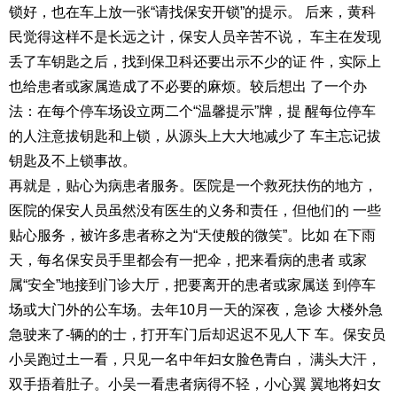
锁好，也在车上放一张“请找保安开锁”的提示。 后来，黄科
民觉得这样不是长远之计，保安人员辛苦不说， 车主在发现
丢了车钥匙之后，找到保卫科还要出示不少的证 件，实际上
也给患者或家属造成了不必要的麻烦。较后想出 了一个办
法：在每个停车场设立两二个“温馨提示”牌，提 醒每位停车
的人注意拔钥匙和上锁，从源头上大大地减少了 车主忘记拔
钥匙及不上锁事故。
再就是，贴心为病患者服务。医院是一个救死扶伤的地方，
医院的保安人员虽然没有医生的义务和责任，但他们的 一些
贴心服务，被许多患者称之为“天使般的微笑”。比如 在下雨
天，每名保安员手里都会有一把伞，把来看病的患者 或家
属“安全”地接到门诊大厅，把要离开的患者或家属送 到停车
场或大门外的公车场。去年10月一天的深夜，急诊 大楼外急
急驶来了-辆的的士，打开车门后却迟迟不见人下 车。保安员
小吴跑过土一看，只见一名中年妇女脸色青白， 满头大汗，
双手捂着肚子。小吴一看患者病得不轻，小心翼 翼地将妇女