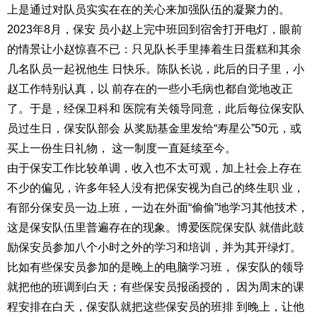
上是通过对队员实实在在的关心来加强队伍的凝聚力的。
2023年8月，保安 员小赵上完中班回到宿舍打开电灯，眼前
的情景让小赵惊喜不已：只见队长手里捧着生日蛋糕和其余
几名队员一起祝他生 日快乐。陈队长说，此后的日子里，小
赵工作特别认真，以 前存在的一些小毛病也都自觉地改正
了。于是，经保卫科和 医院有关领导同意，此后每位保安队
员过生日，保安队部会 从奖励基金里发给“寿星公”50元，或
买上一份生日礼物， 这一制度一直延续至今。
由于保安工作比较单调，收入也不太可观，加上社会上存在
不少的偏见，许多年轻人没有把保安视为自己的终生职 业，
有部分保安员一边上班，一边在外面“偷偷”地学习其他技术，
这是保安队伍里普遍存在的现象。博爱医院保安队 就借此鼓
励保安员参加八个小时之外的学习和培训，并为其开绿灯。
比如有些保安员参加的是晚上的电脑学习班， 保安队的领导
就把他的班调到白天；有些保安员报函授的， 因为周末的课
程安排在白天，保安队就把这些保安员的班排 到晚上，让他