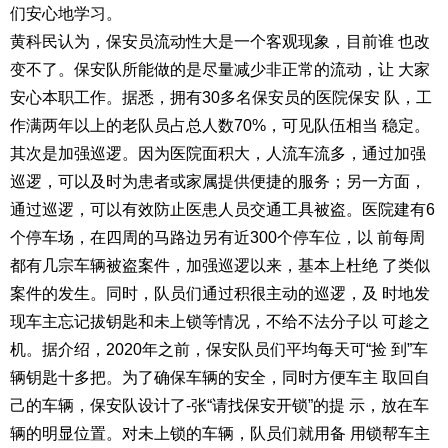
们安心地学习。
黄科民认为，保安员流动性大是一个客观现象，目前谁 也改
变不了。保安队所能做的是尽量减少非正常的流动，让 大家
安心本职工作。据悉，拥有30多名保安员的医院保安 队，工
作满两年以上的老队员占总人数70%，可见队伍相当 稳定。
其次是加强巡逻。因为医院面积大，人流车流多，通过加强
巡逻，可以及时为患者或家属提供便捷的服务；另一方面，
通过巡逻，可以有效防止医患人员交通工具被盗。医院建有6
个停车场，在四周的马路边另有近300个停车位，以 前每周
都有几宗车辆被盗案件，加强巡逻以来，基本上杜绝 了类似
案件的发生。同时，队员们通过积很主动的巡逻，及 时地发
现车主忘记拔钥匙和未上锁等情况，不给不法分子以 可趁之
机。据介绍，2020年之前，保安队员们平均每天可“捡 到”车
辆钥匙十多把。为了确保车辆的安全，同时方便车主 取回自
己的车辆，保安队设计了-张“请找保安开锁”的提 示，放在车
辆的明显位置。对未上锁的车辆，队员们就用备 用锁帮车主