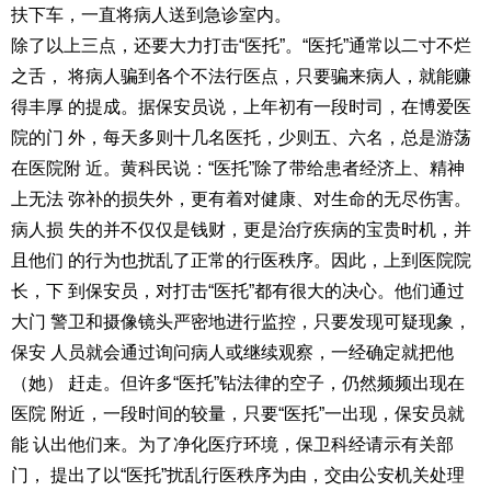
扶下车，一直将病人送到急诊室内。
除了以上三点，还要大力打击“医托”。“医托”通常以二寸不烂
之舌， 将病人骗到各个不法行医点，只要骗来病人，就能赚
得丰厚 的提成。据保安员说，上年初有一段时司，在博爱医
院的门 外，每天多则十几名医托，少则五、六名，总是游荡
在医院附 近。黄科民说：“医托”除了带给患者经济上、精神
上无法 弥补的损失外，更有着对健康、对生命的无尽伤害。
病人损 失的并不仅仅是钱财，更是治疗疾病的宝贵时机，并
且他们 的行为也扰乱了正常的行医秩序。因此，上到医院院
长，下 到保安员，对打击“医托”都有很大的决心。他们通过
大门 警卫和摄像镜头严密地进行监控，只要发现可疑现象，
保安 人员就会通过询问病人或继续观察，一经确定就把他
（她） 赶走。但许多“医托”钻法律的空子，仍然频频出现在
医院 附近，一段时间的较量，只要“医托”一出现，保安员就
能 认出他们来。为了净化医疗环境，保卫科经请示有关部
门， 提出了以“医托”扰乱行医秩序为由，交由公安机关处理