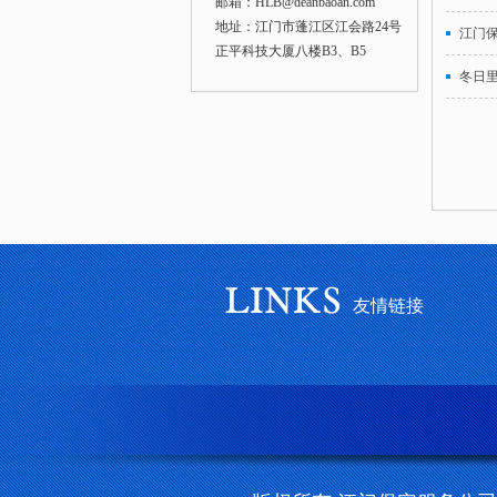
邮箱：HLB@deanbaoan.com
地址：江门市蓬江区江会路24号
江门
正平科技大厦八楼B3、B5
冬日
友情链接