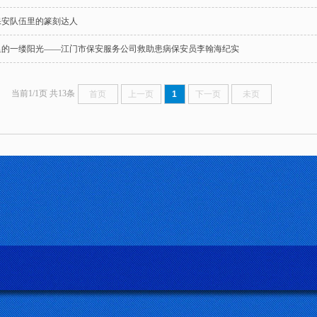
保安队伍里的篆刻达人
里的一缕阳光——江门市保安服务公司救助患病保安员李翰海纪实
当前1/1页 共13条
首页
上一页
1
下一页
未页